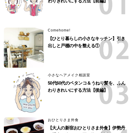
わりきれいにする方法【前編】
Comehome!
【ひとり暮らしの小さなキッチン】引き
出しと戸棚の中を整える①
小さなヘアメイク相談室
50代60代のペタンコ＆うねり髪を、ふん
わりきれいにする方法【後編】
おひとりさま外食
【大人の新宿おひとりさま外食】伊勢丹