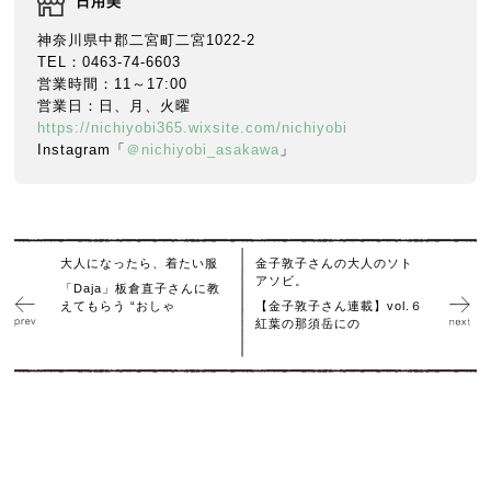
日用美
神奈川県中郡二宮町二宮1022-2
TEL：0463-74-6603
営業時間：11～17:00
営業日：日、月、火曜
https://nichiyobi365.wixsite.com/nichiyobi
Instagram「
＠nichiyobi_asakawa
」
大人になったら、着たい服
金子敦子さんの大人のソト
アソビ。
「Daja」板倉直子さんに教
えてもらう “おしゃ
【金子敦子さん連載】vol.６
紅葉の那須岳にの