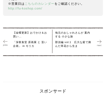
※営業日は
こちらのカレンダー
をご確認ください。
http://fu-koshop.com/
【金曜更新】おでかけ＆お
地元のおしゃれさんが 案内
買い...
する 小さな旅
「深夜食堂 原画展 と 旨い
那須編 vol.1 広大な庭で摘
企画」 in モリカ
んだ草花から生ま
スポンサード