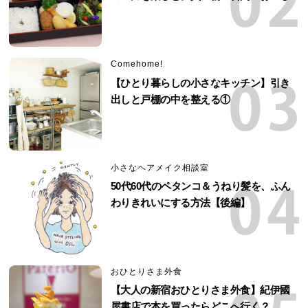
Comehome!
【ひとり暮らしの小さなキッチン】引き
出しと戸棚の中を整える①
小さなヘアメイク相談室
50代60代のペタンコ＆うねり髪を、ふん
わりきれいにする方法【後編】
おひとりさま外食
【大人の新宿おひとりさま外食】紀伊國
屋書店で本を買ったらどこへ行く？