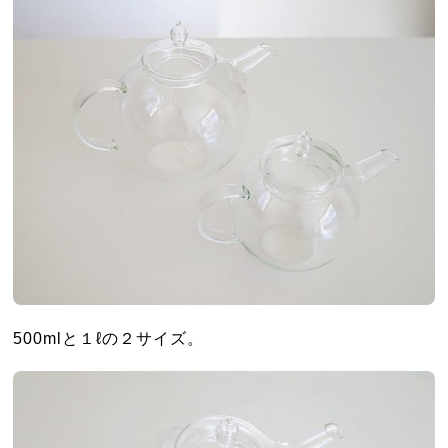
500mlと１ℓの２サイズ。