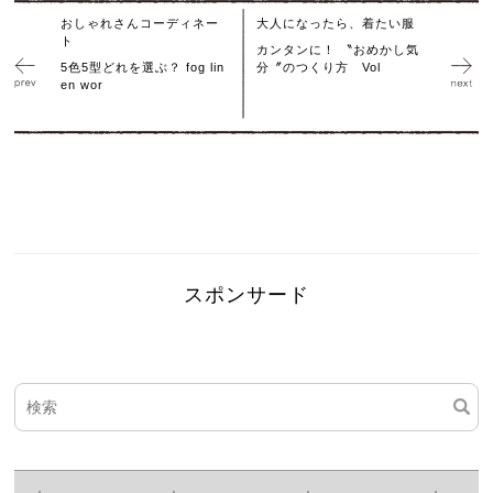
おしゃれさんコーディネー
大人になったら、着たい服
ト
カンタンに！ 〝おめかし気
5色5型どれを選ぶ？ fog lin
分〞のつくり方 Vol
en wor
スポンサード