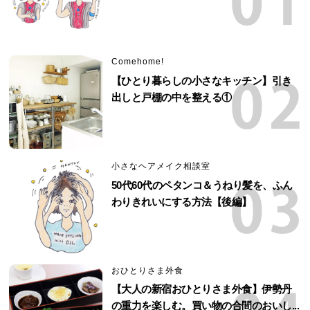
Comehome!
【ひとり暮らしの小さなキッチン】引き
出しと戸棚の中を整える①
小さなヘアメイク相談室
50代60代のペタンコ＆うねり髪を、ふん
わりきれいにする方法【後編】
おひとりさま外食
【大人の新宿おひとりさま外食】伊勢丹
の重力を楽しむ。買い物の合間のおいし...