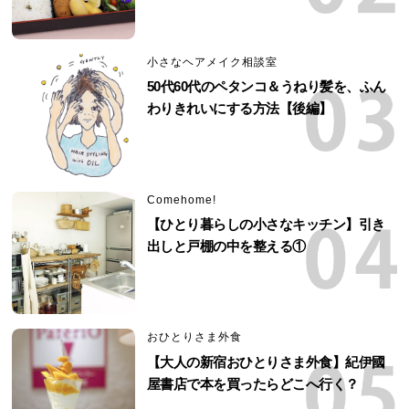
小さなヘアメイク相談室
50代60代のペタンコ＆うねり髪を、ふん
わりきれいにする方法【後編】
Comehome!
【ひとり暮らしの小さなキッチン】引き
出しと戸棚の中を整える①
おひとりさま外食
【大人の新宿おひとりさま外食】紀伊國
屋書店で本を買ったらどこへ行く？