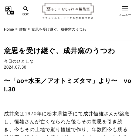
検索
メニュー
ナチュラル＆リラックスな衣食住の話
>
>
Home
雑貨
意思を受け継ぐ、成井窯のうつわ
意思を受け継ぐ、成井窯のうつわ
今日のひとしな
2024.07.30
〜「ao+水玉／アオトミズタマ」より〜 vo
l.30
成井窯は1970年に栃木県益子にて成井恒雄さんが築窯
し、恒雄さんが亡くなられた後もその意思を引き続
き、今もその土地で蹴り轆轤で作り、年数回今も残る