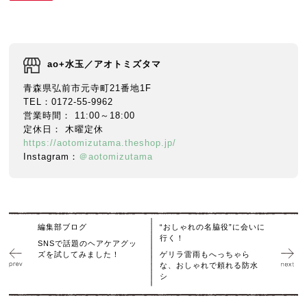
ao+水玉／アオトミズタマ
青森県弘前市元寺町21番地1F
TEL：0172-55-9962
営業時間： 11:00～18:00
定休日： 木曜定休
https://aotomizutama.theshop.jp/
Instagram：
＠aotomizutama
編集部ブログ
“おしゃれの名脇役”に会いに
行く！
SNSで話題のヘアケアグッ
ズを試してみました！
ゲリラ雷雨もへっちゃら
な、おしゃれで頼れる防水
シ