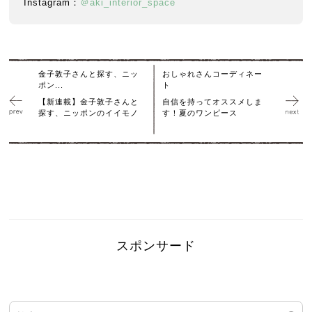
Instagram：
＠aki_interior_space
金子敦子さんと探す、ニッ
おしゃれさんコーディネー
ポン...
ト
【新連載】金子敦子さんと
自信を持ってオススメしま
探す、ニッポンのイイモノ
す！夏のワンピース
スポンサード