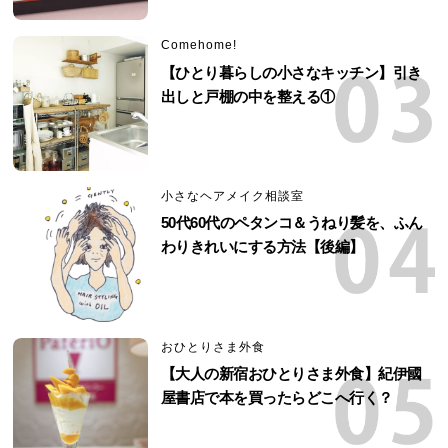
Comehome!
【ひとり暮らしの小さなキッチン】引き
出しと戸棚の中を整える①
小さなヘアメイク相談室
50代60代のペタンコ＆うねり髪を、ふん
わりきれいにする方法【後編】
おひとりさま外食
【大人の新宿おひとりさま外食】紀伊國
屋書店で本を買ったらどこへ行く？