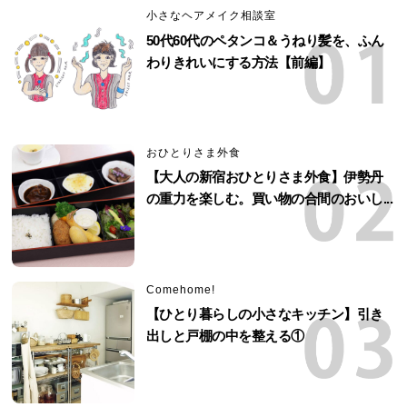
小さなヘアメイク相談室
50代60代のペタンコ＆うねり髪を、ふん
わりきれいにする方法【前編】
おひとりさま外食
【大人の新宿おひとりさま外食】伊勢丹
の重力を楽しむ。買い物の合間のおいし...
Comehome!
【ひとり暮らしの小さなキッチン】引き
出しと戸棚の中を整える①