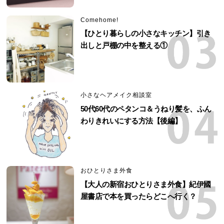
Comehome!
【ひとり暮らしの小さなキッチン】引き
出しと戸棚の中を整える①
小さなヘアメイク相談室
50代60代のペタンコ＆うねり髪を、ふん
わりきれいにする方法【後編】
おひとりさま外食
【大人の新宿おひとりさま外食】紀伊國
屋書店で本を買ったらどこへ行く？