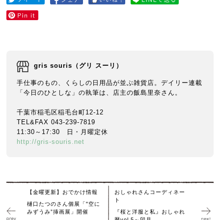
gris souris（グリ スーリ）
手仕事のもの、くらしの日用品が並ぶ雑貨店。デイリー連載
「今日のひとしな」の執筆は、店主の飯島里奈さん。
千葉市稲毛区稲毛台町12-12
TEL&FAX 043-239-7819
11:30～17:30 日・月曜定休
http://gris-souris.net
【金曜更新】おでかけ情報
おしゃれさんコーディネー
ト
樋口たつのさん個展「"空に
みずうみ”挿画展」開催
『桜と洋服と私』おしゃれ
暦vol.5～卯月