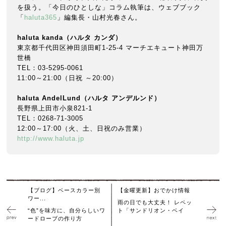
を扱う。「今日のひとしな」コラム執筆は、ウェブブック
「
haluta365
」編集長・山村光春さん。
haluta kanda
（ハルタ
カンダ）
東京都千代田区神田須田町1-25-4 マーチエキュート神田万
世橋
TEL：03-5295-0061
11:00～21:00（日祝 ～20:00）
haluta AndelLund
（ハルタ
アンデルンド）
長野県上田市小泉821-1
TEL：0268-71-3005
12:00～17:00（火、土、日祝のみ営業）
http://www.haluta.jp
【ブログ】ベースカラー別
【金曜更新】おでかけ情報
ワー...
雨の日でも大丈夫！ レペッ
“色”を味方に、自分らしいワ
ト「サンドリオン・ベイ
ードローブの作り方