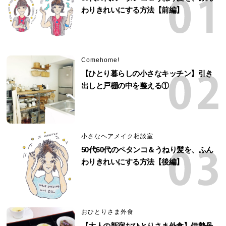
わりきれいにする方法【前編】
Comehome!
【ひとり暮らしの小さなキッチン】引き
出しと戸棚の中を整える①
小さなヘアメイク相談室
50代60代のペタンコ＆うねり髪を、ふん
わりきれいにする方法【後編】
おひとりさま外食
【大人の新宿おひとりさま外食】伊勢丹