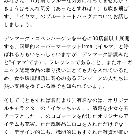
みなさん、５月病でブルーな気分になってませんか？
きょうはそんな気分（あったとすれば！）も吹き飛ば
す、「イヤマ」のブルートートバッグについてお話し
しましょう。
デンマーク・コペンハーゲンを中心に80店舗以上展開
する、国民的スーパーマーケットIrma（イルマ、と呼
ばれる方もいらっしゃいますが、デンマーク語読みだ
と“イヤマ”です）。フレッシュであること、またオーガ
ニック認定食品の取り扱いにとても力を入れているた
め、食や環境問題に関心のあるデンマークの人たちに
熱い支持を得ている事でも知られています。
そして（ともすれば名前より）有名なのは、オリジナ
ルキャラクターの「イヤマちゃん」。清楚な少女をモ
チーフとした、このロゴマークを配したオリジナルア
イテムも充実。ただ既製品にロゴを入れただけでな
く、デザイン的にも、機能的にもすぐれた雑貨が揃い