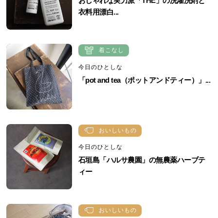
おしゃれな実力派「THE」の洗濯洗剤と
衣料用漂白...
着こなし
今日のひとしな
「pot and tea（ポットアンドティー）」...
おいしいもの
今日のひとしな
石垣島「ハルサ農園」の無農薬ハーブテ
ィー
おいしいもの