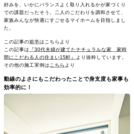
好みを、いかにバランスよく取り入れるかが家づくり
での課題だったそう。二人のこだわりを調和させて、
家族みんなが快適にすごせるマイホームを目指しまし
た。
この記事の
前半
はこちらより
この記事は
『30代夫婦が建てたナチュラルな家 家時
間にこだわる人の住まい15軒』
より抜粋しています。
その他の施工実例は
こちら
より
動線のよさにもこだわったことで身支度も家事も
効率的に！