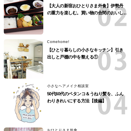
【大人の新宿おひとりさま外食】伊勢丹
の重力を楽しむ。買い物の合間のおいし...
Comehome!
【ひとり暮らしの小さなキッチン】引き
出しと戸棚の中を整える①
小さなヘアメイク相談室
50代60代のペタンコ＆うねり髪を、ふん
わりきれいにする方法【後編】
おひとりさま外食