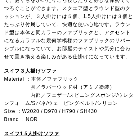
で、あぐらをかいたりごろ寝したりと好きな体勢でく
つろぐことができます。スクエア型とラウンド型のク
ッションが、３人掛けには５個、1.5人掛けには３個と
たっぷり付属していて、快適な使い心地です。ラウン
ド型は本体と同カラーのファブリックと、アクセント
になるカラフルな幾何学模様のファブリックのリバー
シブルになっていて、お部屋のテイストや気分に合わ
せて置き換える楽しみがある仕掛けになっています。
スイフ３人掛けソファ
Material ：本体／ファブリック
脚／ラバーウッド材（アミノ塗装）
内部／フェザー/スピニングスポンジ/ウレタ
ンフォーム/Sバネ/ウェービングベルト/シリコン
Size ：W2020 / D970 / H790 / SH430
Brand ：NOR
スイフ1.5人掛けソファ