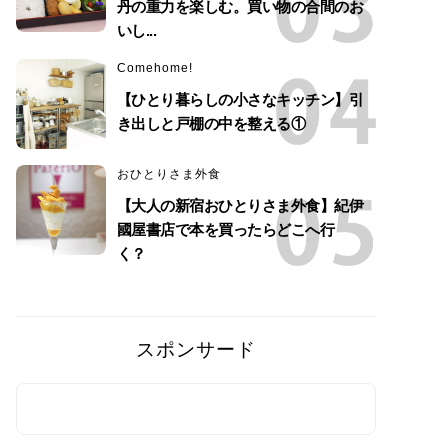
丹の重力を楽しむ。買い物の合間のお
いし...
Comehome!
【ひとり暮らしの小さなキッチン】引
き出しと戸棚の中を整える①
おひとりさま外食
【大人の新宿おひとりさま外食】紀伊
國屋書店で本を買ったらどこへ行
く？
スポンサード