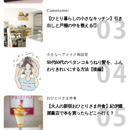
Comehome!
【ひとり暮らしの小さなキッチン】引き
出しと戸棚の中を整える①
小さなヘアメイク相談室
50代60代のペタンコ＆うねり髪を、ふん
わりきれいにする方法【後編】
おひとりさま外食
【大人の新宿おひとりさま外食】紀伊國
屋書店で本を買ったらどこへ行く？