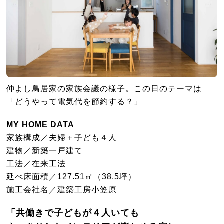
仲よし鳥居家の家族会議の様子。この日のテーマは
「どうやって電気代を節約する？」
MY HOME DATA
家族構成／夫婦＋子ども４人
建物／新築一戸建て
工法／在来工法
延べ床面積／127.51㎡（38.5坪）
施工会社名／
建築工房小笠原
「共働きで子どもが４人いても