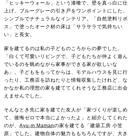
「ヒッキーウォール」という漆喰で、壁を真っ白に仕
上げ、ブルーグレーの引き戸をワンポイントにした、
シンプルでナチュラルなインテリア。「自然塗料リボ
ス」で塗ったオーク材の床は「サラサラで気持ちい
い」と長女。
家を建てるのは私の子どものころからの夢でした。
「白くて可愛いリビングで、子どもたちが仲よく遊ん
でいるのを眺めながら家事ができる家が欲しいな
あ」。子どもをもってからは、モデルハウスを見に行
ったり、工務店を訪ねたりと情報収集したけれど、な
かなか私の理想の家を建ててくれそうな工務店に出会
えませんでした。
そんなとき先に家を建てた友人が「家づくりが楽しめ
て、後悔ゼロで本当によかったよ」と紹介してくれた
のが、
Ayu-m Maman
の家を建てる「建築工房 小笠
原」でした。建物自体の魅力ももちろんですが、大き