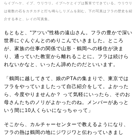
らイプヘケ、イプ、ウリウリ。イプヘケとイプは瓢箪でできている。ウリウリ
は複数の石をカチカチと打ち鳴らしリズムを刻む。下の写真はフラの歴史を紹
介する本と、レイの写真集。
もともと、“アツい”性格の遠山さん。フラの豊かで深い
世界にぐんぐんとのめりこんでいきました。ところ
が、家族の仕事の関係で山形・鶴岡への移住が決ま
り、通っていた教室から離れることに。フラは続けら
れないかなと、いったん諦めたのだといいます。
「鶴岡に越してきて、娘のPTAの集まりで、東京では
フラをやっていましたって自己紹介をして。よかった
ら、今度やりませんか？ って気軽にいったら、そのお
母さんたちのノリがよかったのね。メンバーがあっと
いう間に10人くらいになっちゃって」
そこから、カルチャーセンターで教えるようになり、
フラの熱は鶴岡の地にジワジワと伝わっていきまし