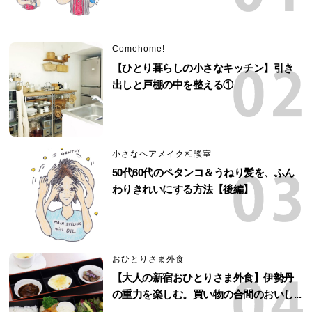
Comehome!
【ひとり暮らしの小さなキッチン】引き
出しと戸棚の中を整える①
小さなヘアメイク相談室
50代60代のペタンコ＆うねり髪を、ふん
わりきれいにする方法【後編】
おひとりさま外食
【大人の新宿おひとりさま外食】伊勢丹
の重力を楽しむ。買い物の合間のおいし...