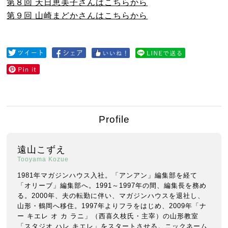
第８回 天日恵美子さんはこちらから
第９回 山崎まどかさんはこちらから
Profile
遠山こずえ
Tooyama Kozue
1981年マガジンハウス入社。「アンアン」編集部を経て
「オリーブ」編集部へ。1991～1997年の間、編集長を務め
る。2000年、夫の転勤に伴い、マガジンハウスを退社し、
山形・鶴岡へ移住。1997年よりフラをはじめ、2009年「ナ
ー キエレ オ カ ラニ」（西喜久枝氏・主宰）の山形教室
「スタジオ ハレ キエレ」をスタートさせる。ニックネーム