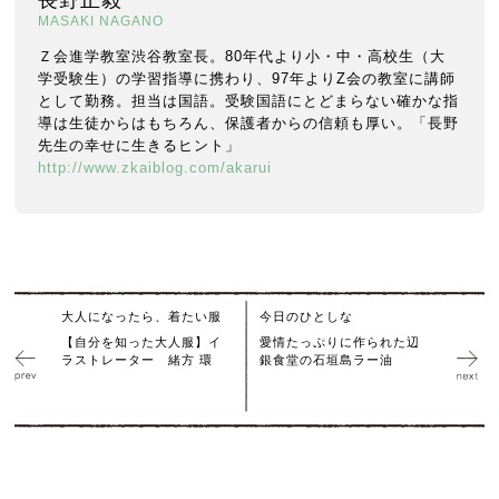
長野正毅
MASAKI NAGANO
Ｚ会進学教室渋谷教室長。80年代より小・中・高校生（大
学受験生）の学習指導に携わり、97年よりZ会の教室に講師
として勤務。担当は国語。受験国語にとどまらない確かな指
導は生徒からはもちろん、保護者からの信頼も厚い。「長野
先生の幸せに生きるヒント」
http://www.zkaiblog.com/akarui
大人になったら、着たい服
今日のひとしな
【自分を知った大人服】イ
愛情たっぷりに作られた辺
ラストレーター 緒方 環
銀食堂の石垣島ラー油