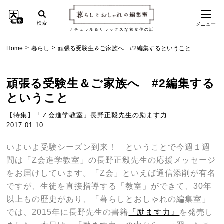
検索
メニュー
ナチュラル＆リラックスな衣食住の話
>
>
Home
暮らし
頑張る受験生＆ご家族へ #2編集するということ
頑張る受験生＆ご家族へ #2編集する
ということ
【特集】「Ｚ会進学教室」長野正毅先生の励ます力
2017.01.10
いよいよ受験シーズン到来！ ということで今週１週
間は「Z会進学教室」の長野正毅先生の応援メッセージ
をお届けしています。「Z会」といえば通信添削が有名
ですが、生徒を直接指導する「教室」ができて、30年
以上もの歴史があり、「暮らしとおしゃれの編集室」
では、2015年に長野先生の書籍
『励ます力』
を発売し