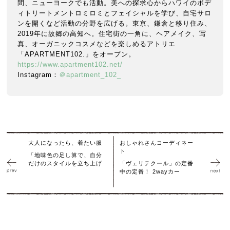
間、ニューヨークでも活動。美への探求心からハワイのボデ
ィトリートメントロミロミとフェイシャルを学び、自宅サロ
ンを開くなど活動の分野を広げる。東京、鎌倉と移り住み、
2019年に故郷の高知へ。住宅街の一角に、ヘアメイク、写
真、オーガニックコスメなどを楽しめるアトリエ
「APARTMENT102.」をオープン。
https://www.apartment102.net/
Instagram：
＠apartment_102_
大人になったら、着たい服
おしゃれさんコーディネー
ト
「地味色の足し算で、自分
だけのスタイルを立ち上げ
「ヴェリテクール」の定番
中の定番！ 2wayカー