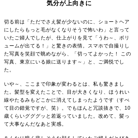
気分が上向きに
切る前は「ただでさえ髪が少ないのに、ショートヘア
にしたらもっと毛がなくなりそうで怖いわ」と言って
いたご婦人でしたが、仕上がりを見て「うわ～、ボリ
ュームが出てる！」と驚きの表情。スマホで自撮りし
た写真を笑顔で眺めながら、「切ってよかった！ この
写真、東京にいる娘に送ります～」と、ご満悦でし
た。
いや～、ここまで印象が変わるとは、私も驚きまし
た。髪型を変えたことで、目が大きくなり、ほうれい
線やたるみもどこかに消えてしまったようです（すべ
て目の錯覚ですが、笑）。でもほんと冗談抜きで、10
歳くらいグググッと若返っていました。改めて、髪っ
て大事なんだなあと実感。
あんなに暗く悲しそうな顔をしていたご婦人がとびき