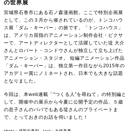
の世界展
宮城県石巻市にある石ノ森漫画館。ここで特別企画展
として、この３月から催されているのが、トンコハウ
ス展「ダム・キーパー」の旅です。「トンコハウス」
は、アメリカ屈指のアニメーション制作会社・ピクサ
ーで、アートディレクターとして活躍していた堤 大介
さんとロバート・コンドウさんが独立して立ち上げた
アニメーション・スタジオ。 短編アニメーション作品
「ダム・キーパー」は、独立第一作目ながら2015年の
アカデミー賞にノミネートされ、日本でも大きな話題
となりました。
今回は、本web連載「“つくる人”を尋ねて」の特別編と
して、開催中の展示から今夏に公開予定の作品、５歳
の息子さんのパパでもある堤さんのプライベートま
で、とっておきのお話を伺いました！
photo：成田由香利 text：大塚美夏