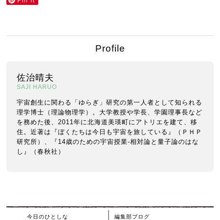
Profile
佐治晴夫
SAJI HARUO
宇宙創生に関わる「ゆらぎ」研究の第一人者として知られる
理学博士（理論物理学）。大学教授や学長、学園理事長など
を務めた後、2011年に北海道美瑛町にアトリエを建て、移
住。近著は『ぼくたちは今日も宇宙を旅している』（ＰＨＰ
研究所）、『14歳のための宇宙授業-相対論と量子論のはな
し』（春秋社）
今日のひとしな
編集部ブログ