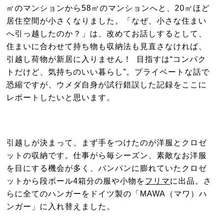
㎡のマンションから58㎡のマンションへと、20㎡ほど
居住空間が小さくなりました。「なぜ、小さな住まい
へ引っ越したのか？」は、改めてお話しするとして、
住まいに合わせて持ち物も収納法も見直さなければ、
引越し荷物が新居に入りません！ 目指すは“コンパク
トだけど、気持ちのいい暮らし”。プライベートな話で
恐縮ですが、ウメダ自身が試行錯誤した記録をここに
レポートしたいと思います。
引越しが決まって、まず手をつけたのが洋服とクロゼ
ットの収納です。仕事がら毎シーズン、素敵なお洋服
を目にする機会が多く、パンパンに膨れていたクロゼ
ットから段ボール4箱分の服や小物を
フリマ
に出品。さ
らに全てのハンガーをドイツ製の「MAWA（マワ）ハ
ンガー」に入れ替えました。