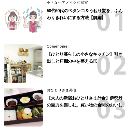
小さなヘアメイク相談室
50代60代のペタンコ＆うねり髪を、ふん
わりきれいにする方法【前編】
Comehome!
【ひとり暮らしの小さなキッチン】引き
出しと戸棚の中を整える①
おひとりさま外食
【大人の新宿おひとりさま外食】伊勢丹
の重力を楽しむ。買い物の合間のおいし...