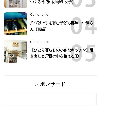
つくろう ③（小学生女子）
Comehome!
片づけ上手を育む子ども部屋 中畠さ
ん（前編）
Comehome!
【ひとり暮らしの小さなキッチン】引
き出しと戸棚の中を整える①
スポンサード