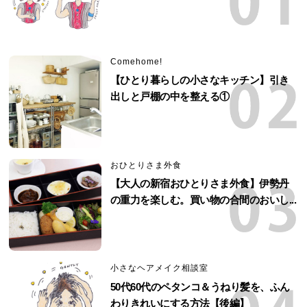
Comehome!
【ひとり暮らしの小さなキッチン】引き
出しと戸棚の中を整える①
おひとりさま外食
【大人の新宿おひとりさま外食】伊勢丹
の重力を楽しむ。買い物の合間のおいし...
小さなヘアメイク相談室
50代60代のペタンコ＆うねり髪を、ふん
わりきれいにする方法【後編】