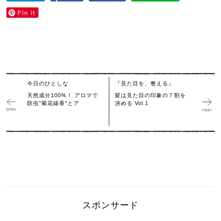
今日のひとしな
『見た目を、整える』
天然成分100%！ アロマで
髪は見た目の印象の７割を
防虫"菊花線香"とア
決める Vol.1
スポンサード