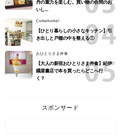
丹の重力を楽しむ。買い物の合間のお
いし...
Comehome!
【ひとり暮らしの小さなキッチン】引
き出しと戸棚の中を整える①
おひとりさま外食
【大人の新宿おひとりさま外食】紀伊
國屋書店で本を買ったらどこへ行
く？
スポンサード