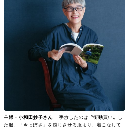
主婦・小和田妙子さん
手放したのは〝衝動買い〟し
た服。「今っぽさ」を感じさせる服より、着こなして