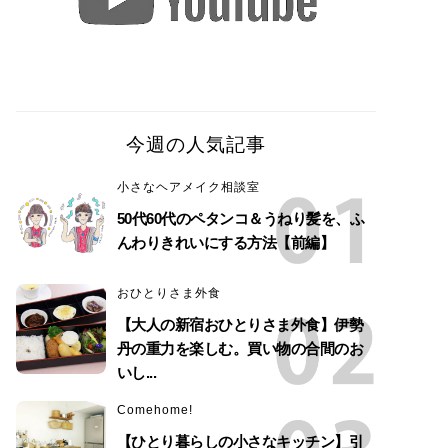
今週の人気記事
小さなヘアメイク相談室
50代60代のペタンコ＆うねり髪を、ふ
んわりきれいにする方法【前編】
おひとりさま外食
【大人の新宿おひとりさま外食】伊勢
丹の重力を楽しむ。買い物の合間のお
いし...
Comehome!
【ひとり暮らしの小さなキッチン】引