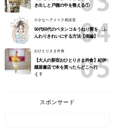
き出しと戸棚の中を整える①
小さなヘアメイク相談室
50代60代のペタンコ＆うねり髪を、ふ
んわりきれいにする方法【後編】
おひとりさま外食
【大人の新宿おひとりさま外食】紀伊
國屋書店で本を買ったらどこへ行
く？
スポンサード