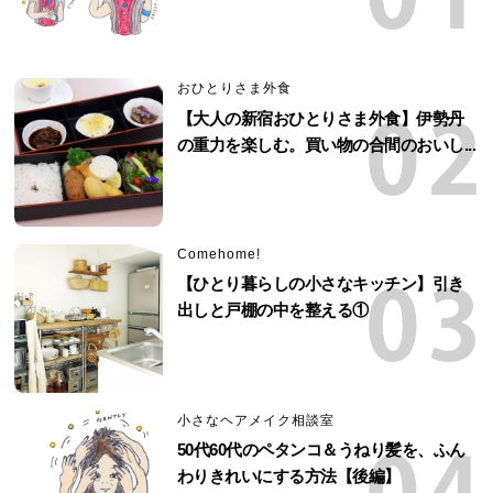
おひとりさま外食
【大人の新宿おひとりさま外食】伊勢丹
の重力を楽しむ。買い物の合間のおいし...
Comehome!
【ひとり暮らしの小さなキッチン】引き
出しと戸棚の中を整える①
小さなヘアメイク相談室
50代60代のペタンコ＆うねり髪を、ふん
わりきれいにする方法【後編】