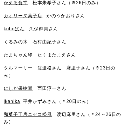
かえる食堂
松本朱希子さん（※26日のみ）
カオリーヌ菓子店
かのうかおりさん
kuboぱん
久保輝美さん
くるみの木
石村由紀子さん
たまちゃん印
たくまたまえさん
タルマーリー
渡邉格さん 麻里子さん（※23日の
み）
にしだ果樹園
西田淳一さん
ikanika
平井かずみさん（＊20日のみ）
和菓子工房ニセコ松風
渡辺麻里さん（＊24～26日の
み）