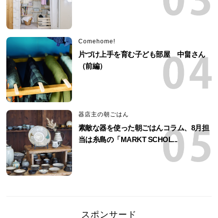
Comehome!
片づけ上手を育む子ども部屋 中畠さん
（前編）
器店主の朝ごはん
素敵な器を使った朝ごはんコラム、8月担
当は糸島の「MARKT SCHOL...
スポンサード