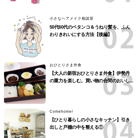
小さなヘアメイク相談室
50代60代のペタンコ＆うねり髪を、ふん
わりきれいにする方法【後編】
おひとりさま外食
【大人の新宿おひとりさま外食】伊勢丹
の重力を楽しむ。買い物の合間のおいし...
Comehome!
【ひとり暮らしの小さなキッチン】引き
出しと戸棚の中を整える①