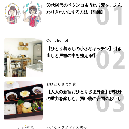
50代60代のペタンコ＆うねり髪を、ふん
わりきれいにする方法【前編】
Comehome!
【ひとり暮らしの小さなキッチン】引き
出しと戸棚の中を整える①
おひとりさま外食
【大人の新宿おひとりさま外食】伊勢丹
の重力を楽しむ。買い物の合間のおいし...
小さなヘアメイク相談室