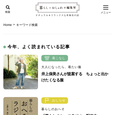
検索
メニュー
ナチュラル＆リラックスな衣食住の話
>
Home
キーワード検索
今年、よく読まれている記事
着こなし
大人になったら、着たい服
井上保美さんが提案する ちょっと出か
けたくなる服
おしらせ
暮らしのおへそ