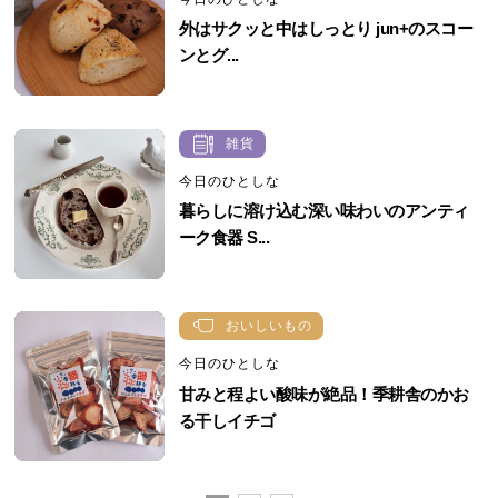
外はサクッと中はしっとり jun+のスコー
ンとグ...
雑貨
今日のひとしな
暮らしに溶け込む深い味わいのアンティ
ーク食器 S...
おいしいもの
今日のひとしな
甘みと程よい酸味が絶品！季耕舎のかお
る干しイチゴ