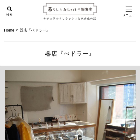
検索
メニュー
ナチュラル＆リラックスな衣食住の話
>
Home
器店『ぺドラー』
器店『ぺドラー』