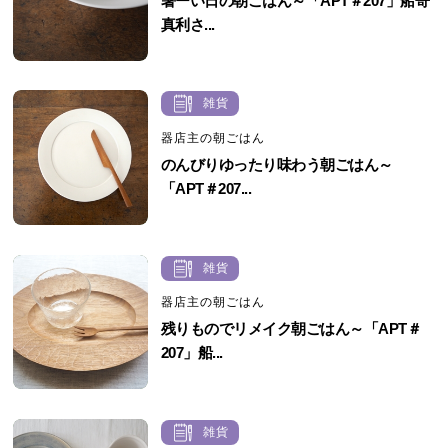
暑ーい日の朝ごはん～「APT＃207」船寄
真利さ...
雑貨
器店主の朝ごはん
のんびりゆったり味わう朝ごはん～
「APT＃207...
雑貨
器店主の朝ごはん
残りものでリメイク朝ごはん～「APT＃
207」船...
雑貨