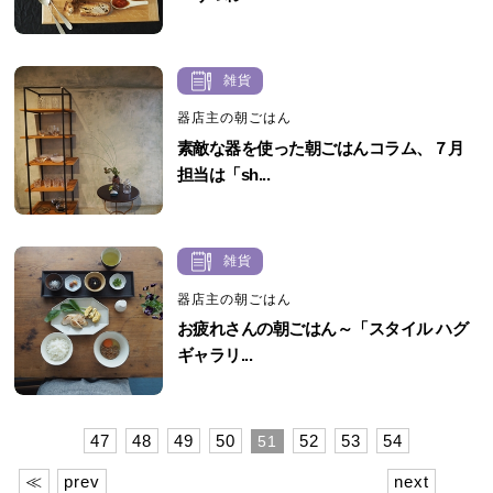
雑貨
器店主の朝ごはん
素敵な器を使った朝ごはんコラム、７月
担当は「sh...
雑貨
器店主の朝ごはん
お疲れさんの朝ごはん～「スタイル ハグ
ギャラリ...
47
48
49
50
52
53
54
51
≪
prev
next