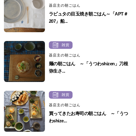
器店主の朝ごはん
ラピュタの目玉焼き朝ごはん～「APT＃
207」船...
雑貨
器店主の朝ごはん
麺の朝ごはん ～「うつわshizen」刀根
弥生さ...
雑貨
器店主の朝ごはん
買ってきたお寿司の朝ごはん ～「うつ
わshize...