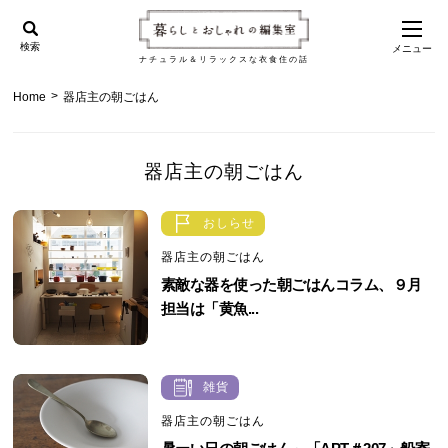
検索
メニュー
ナチュラル＆リラックスな衣食住の話
>
Home
器店主の朝ごはん
器店主の朝ごはん
おしらせ
器店主の朝ごはん
素敵な器を使った朝ごはんコラム、９月
担当は「黄魚...
雑貨
器店主の朝ごはん