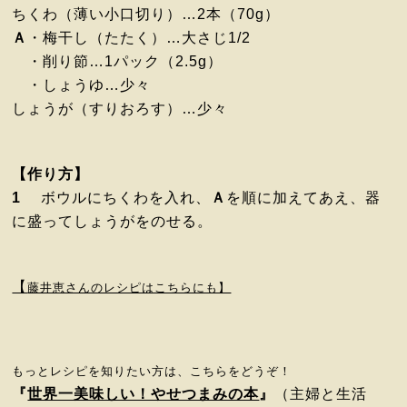
ちくわ（薄い小口切り）…2本（70g）
Ａ
・梅干し（たたく）…大さじ1/2
・削り節…1パック（2.5g）
・しょうゆ…少々
しょうが（すりおろす）…少々
【作り方】
1
ボウルにちくわを入れ、
Ａ
を順に加えてあえ、器
に盛ってしょうがをのせる。
【
藤井恵さんのレシピはこちらにも】
もっとレシピを知りたい方は、こちらをどうぞ！
『
世界一美味しい！やせつまみの本
』
（主婦と生活