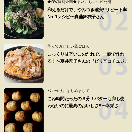
◆GW特別企画◆まいにちレシピ公開
和えるだけで、やみつき確実!!リピート率
No. 1レシピ〜真藤舞衣子さん...
早くておいしい昼ごはん
こっくり甘辛いこのたれで、一瞬で作れ
る！〜夏井景子さんの『ピリ辛コチュジ...
パン作り。はじめまして
こね時間たったの３分！バターも卵も使
わないのに最高のおいしさ!!〜幸栄さ...