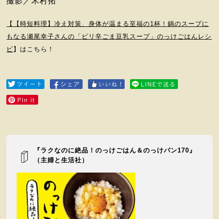
撮影／木村拓
【【時短料理】冷え対策、身体が温まる至福の1杯！鍋のスープに
もなる瀬尾幸子さんの「ピリ辛ごま豆乳スープ」のっけごはんレシ
ピ
】はこちら！
『ラクなのに絶品！のっけごはん＆のっけパン170』
（主婦と生活社）