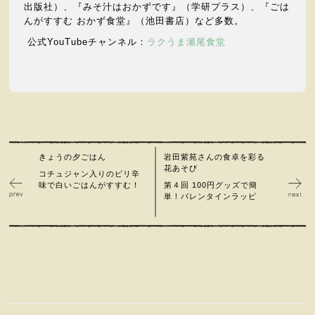
出版社）、『みそ汁はおかずです』（学研プラス）、『ごは
んがすすむ おかず食堂』（池田書店）など多数。
公式YouTubeチャンネル：
ラクうま瀬尾食堂
きょうの夕ごはん
岩田紫苑さんの食卓を彩る
花あそび
コチュジャン入りのピリ辛
味で白いごはんがすすむ！
第４回 100円グッズで簡
単！バレンタインラッピ