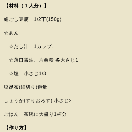
【材料（１人分）】
絹ごし豆腐 1/2丁(150g)
☆あん
☆だし汁 1カップ、
☆薄口醤油、片栗粉 各大さじ1
☆塩 小さじ1/3
塩昆布(細切り)適量
しょうが(すりおろす) 小さじ2
ごはん 茶碗に大盛り1杯分
【作り方】