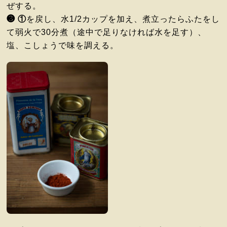
ぜする。
❸
①
を戻し、水1/2カップを加え、煮立ったらふたをし
て弱火で30分煮（途中で足りなければ水を足す）、
塩、こしょうで味を調える。