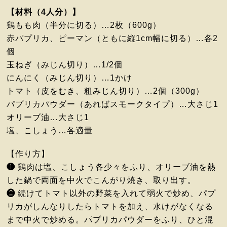
【材料（4人分）】
鶏もも肉（半分に切る）…2枚（600g）
赤パプリカ、ピーマン（ともに縦1cm幅に切る）…各2
個
玉ねぎ（みじん切り）…1/2個
にんにく（みじん切り）…1かけ
トマト（皮をむき、粗みじん切り）…2個（300g）
パプリカパウダー（あればスモークタイプ）…大さじ1
オリーブ油…大さじ1
塩、こしょう…各適量
【作り方】
❶
鶏肉は塩、こしょう各少々をふり、オリーブ油を熱
した鍋で両面を中火でこんがり焼き、取り出す。
❷
続けてトマト以外の野菜を入れて弱火で炒め、パプ
リカがしんなりしたらトマトを加え、水けがなくなる
まで中火で炒める。パプリカパウダーをふり、ひと混