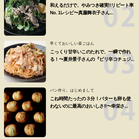
和えるだけで、やみつき確実!!リピート率
No. 1レシピ〜真藤舞衣子さん...
早くておいしい昼ごはん
こっくり甘辛いこのたれで、一瞬で作れ
る！〜夏井景子さんの『ピリ辛コチュジ...
パン作り。はじめまして
こね時間たったの３分！バターも卵も使
わないのに最高のおいしさ!!〜幸栄さ...