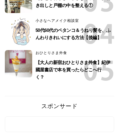
き出しと戸棚の中を整える①
小さなヘアメイク相談室
50代60代のペタンコ＆うねり髪を、ふ
んわりきれいにする方法【後編】
おひとりさま外食
【大人の新宿おひとりさま外食】紀伊
國屋書店で本を買ったらどこへ行
く？
スポンサード