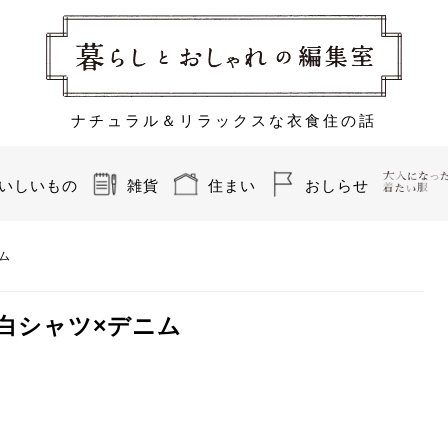
ナチュラル＆リラックスな衣食住の話
いしいもの
雑貨
住まい
おしらせ
ム
白シャツ×デニム