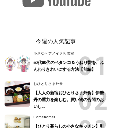
今週の人気記事
小さなヘアメイク相談室
50代60代のペタンコ＆うねり髪を、ふ
んわりきれいにする方法【前編】
おひとりさま外食
【大人の新宿おひとりさま外食】伊勢
丹の重力を楽しむ。買い物の合間のお
いし...
Comehome!
【ひとり暮らしの小さなキッチン】引