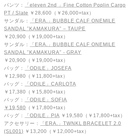
パンツ：
「eleven 2nd 」Fine Cotton Poplin Cargo
PT / Slate
￥28,600（￥26,000+tax）
サンダル：
「ERA.」BUBBLE CALF ONEMILE
SANDAL "KAMAKURA" – TAUPE
￥20,900（￥19,000+tax）
サンダル：
「ERA.」BUBBLE CALF ONEMILE
SANDAL "KAMAKURA" - GRAY
￥20,900（￥19,000+tax）
バッグ：
「ODILE」JOSEFA
￥12,980（￥11,800+tax）
バッグ：
「ODILE」CARLOTA
￥17,380（￥15,800+tax）
バッグ：
「ODILE」SOFIA
￥19,580
（￥17,800+tax）
バッグ：
「ODILE」PIA
￥19,580（￥17,800+tax）
アクセサリー：
「ERA.」TWNKL BRACELET 2.0
(SL001)
￥13,200（￥12,000+tax）