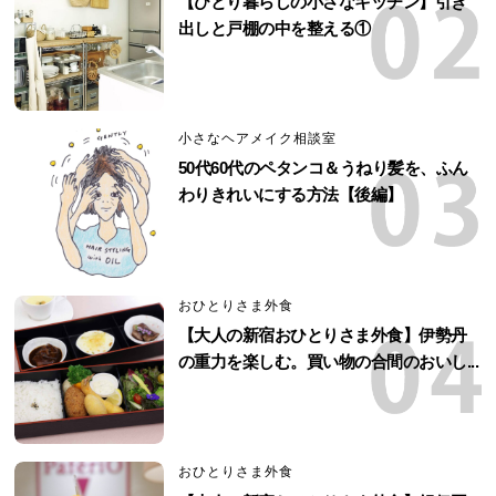
【ひとり暮らしの小さなキッチン】引き
出しと戸棚の中を整える①
小さなヘアメイク相談室
50代60代のペタンコ＆うねり髪を、ふん
わりきれいにする方法【後編】
おひとりさま外食
【大人の新宿おひとりさま外食】伊勢丹
の重力を楽しむ。買い物の合間のおいし...
おひとりさま外食