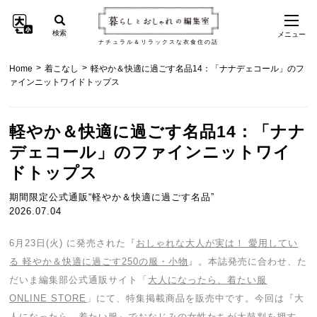
検索
メニュー
ナチュラル＆リラックスな衣食住の話
>
>
Home
着こなし
軽やか＆快適に過ごす名品14：「ナナデェコール」のフ
ァインニットワイドトップス
軽やか＆快適に過ごす名品14：「ナナ
デェコール」のファインニットワイ
ドトップス
期間限定公式通販“軽やか＆快適に過ごす名品”
2026.07.04
6月23日(火) に発売された『
おしゃれな大人が実は！ 愛用してい
る 軽やか＆快適に過ごす250の服・小物
』。本誌発売に合わせ、た
だいま編集部公式通販サイト「
大人になったら、着たい服
ONLINE STORE
」にて、特集掲載商品を販売中です。今回は『大
人になったら、着たい服』でおなじみの女性たちが太鼓判を押す、