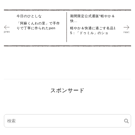
今日のひとしな
期間限定公式通販“軽やか＆
快...
「阿蘇くんわの里」で手作
りで丁寧に作られたpen
軽やか＆快適に過ごす名品1
5：「ドゥミル」のショ
スポンサード