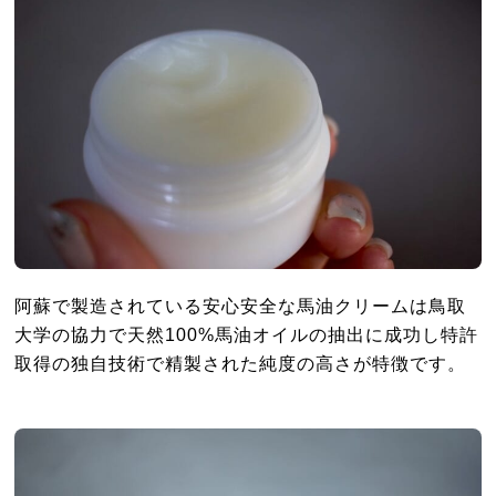
阿蘇で製造されている安心安全な馬油クリームは鳥取
大学の協力で天然100%馬油オイルの抽出に成功し特許
取得の独自技術で精製された純度の高さが特徴です。