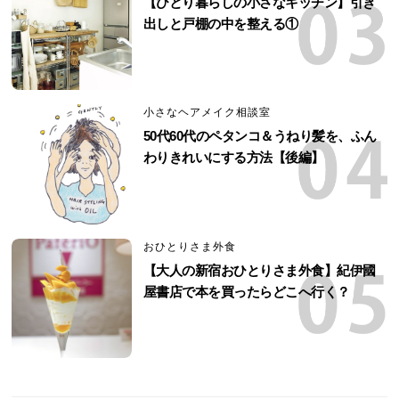
【ひとり暮らしの小さなキッチン】引き
出しと戸棚の中を整える①
小さなヘアメイク相談室
50代60代のペタンコ＆うねり髪を、ふん
わりきれいにする方法【後編】
おひとりさま外食
【大人の新宿おひとりさま外食】紀伊國
屋書店で本を買ったらどこへ行く？