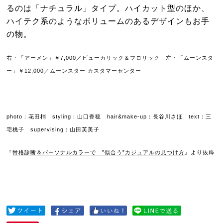
るのは「ナチュラル」タイプ。ハイカット型のほか、
ハイテク系のようなボリュームのあるデザインもお手
の物。
右・「アーメン」￥7,000／ビューカリック＆フロリック 左・「ムーンスタ
ー」￥12,000／ムーンスター カスタマーセンター
photo：花田梢 styling：山口香穂 hair&make-up：長谷川さほ text：三
宅桃子 supervising：山田芙美子
『
骨格診断＆パーソナルカラーで ”似合う”カジュアルの見つけ方
』より抜粋