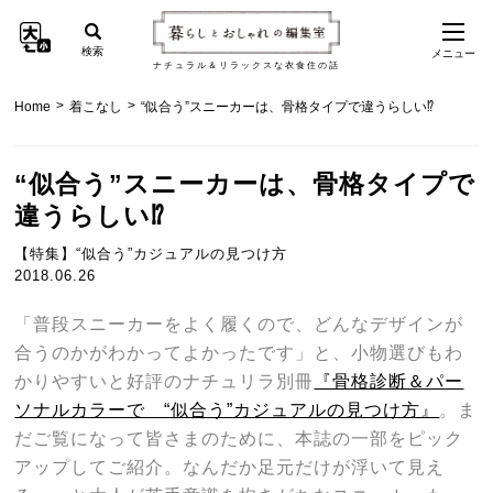
検索
メニュー
ナチュラル＆リラックスな衣食住の話
>
>
Home
着こなし
“似合う”スニーカーは、骨格タイプで違うらしい⁉︎
“似合う”スニーカーは、骨格タイプで
違うらしい⁉︎
【特集】“似合う”カジュアルの見つけ方
2018.06.26
「普段スニーカーをよく履くので、どんなデザインが
合うのかがわかってよかったです」と、小物選びもわ
かりやすいと好評のナチュリラ別冊
『骨格診断＆パー
ソナルカラーで “似合う”カジュアルの見つけ方』
。ま
だご覧になって皆さまのために、本誌の一部をピック
アップしてご紹介。なんだか足元だけが浮いて見え