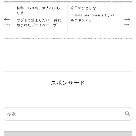
特集 バリ島、大人のぶら
今日のひとしな
り旅...
「mina perhonen（ミナペ
ウブドで泊まりたい！ 緑に
ルホネン）」
包まれたプライベートヴ
スポンサード