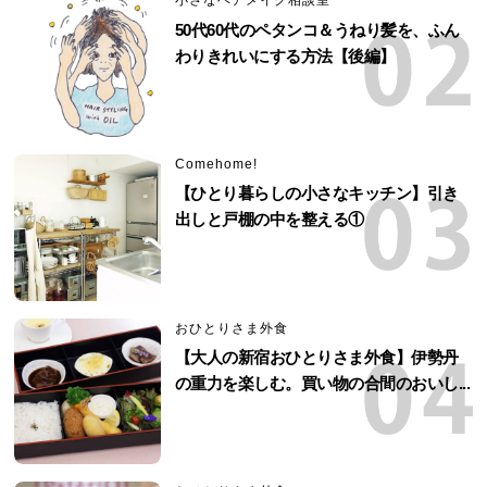
小さなヘアメイク相談室
50代60代のペタンコ＆うねり髪を、ふん
わりきれいにする方法【後編】
Comehome!
【ひとり暮らしの小さなキッチン】引き
出しと戸棚の中を整える①
おひとりさま外食
【大人の新宿おひとりさま外食】伊勢丹
の重力を楽しむ。買い物の合間のおいし...